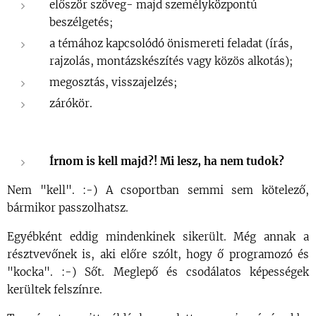
először szöveg- majd személyközpontú
beszélgetés;
a témához kapcsolódó önismereti feladat (írás,
rajzolás, montázskészítés vagy közös alkotás);
megosztás, visszajelzés;
zárókör.
Írnom is kell majd?! Mi lesz, ha nem tudok?
Nem "kell". :-) A csoportban semmi sem kötelező,
bármikor passzolhatsz.
Egyébként eddig mindenkinek sikerült. Még annak a
résztvevőnek is, aki előre szólt, hogy ő programozó és
"kocka". :-) Sőt. Meglepő és csodálatos képességek
kerültek felszínre.