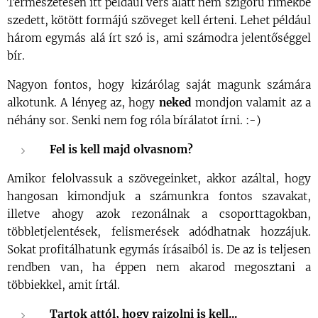
Természetesen itt például vers alatt nem szigorú rímekbe
szedett, kötött formájú szöveget kell érteni. Lehet például
három egymás alá írt szó is, ami számodra jelentőséggel
bír.
Nagyon fontos, hogy kizárólag saját magunk számára
alkotunk. A lényeg az, hogy
neked
mondjon valamit az a
néhány sor. Senki nem fog róla bírálatot írni. :-)
Fel is kell majd olvasnom?
Amikor felolvassuk a szövegeinket, akkor azáltal, hogy
hangosan kimondjuk a számunkra fontos szavakat,
illetve ahogy azok rezonálnak a csoporttagokban,
többletjelentések, felismerések adódhatnak hozzájuk.
Sokat profitálhatunk egymás írásaiból is.
De az is teljesen
rendben van
, ha éppen nem akarod megosztani a
többiekkel, amit írtál.
Tartok attól, hogy rajzolni is kell...