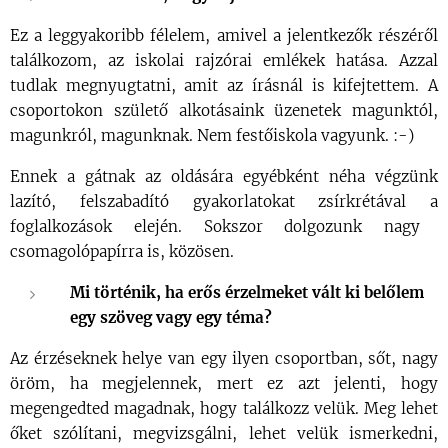
Ez a leggyakoribb félelem, amivel a jelentkezők részéről
találkozom, az iskolai rajzórai emlékek hatása. Azzal
tudlak megnyugtatni, amit az írásnál is kifejtettem. A
csoportokon születő alkotásaink üzenetek magunktól,
magunkról,
magunknak.
Nem festőiskola vagyunk. :-)
Ennek a gátnak az oldására
egyébként néha végzünk
lazító, felszabadító gyakorlatokat zsírkrétával
a
foglalkozások elején.
Sokszor dolgozunk nagy
csomagolópapírra is, közösen.
Mi történik, ha erős érzelmeket vált ki belőlem
egy szöveg vagy egy téma?
Az érzéseknek helye van egy ilyen csoportban, sőt, nagy
öröm, ha megjelennek, mert ez azt jelenti, hogy
megengedted magadnak, hogy találkozz velük. Meg lehet
őket szólítani, megvizsgálni, lehet velük ismerkedni,