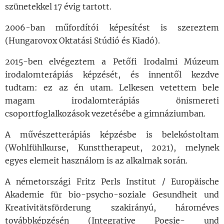
szünetekkel 17 évig tartott.
2006-ban műfordítói képesítést is szereztem
(Hungarovox Oktatási Stúdió és Kiadó).
2015-ben elvégeztem a Petőfi Irodalmi Múzeum
irodalomterápiás képzését, és innentől kezdve
tudtam: ez az én utam. Lelkesen vetettem bele
magam irodalomterápiás önismereti
csoportfoglalkozások vezetésébe a gimnáziumban.
A művészetterápiás képzésbe is belekóstoltam
(Wohlfühlkurse, Kunsttherapeut, 2021), melynek
egyes elemeit használom is az alkalmak során.
A németországi Fritz Perls Institut / Europäische
Akademie für bio-psycho-soziale Gesundheit und
Kreativitätsförderung szakirányú, hároméves
továbbképzésén (Integrative Poesie- und