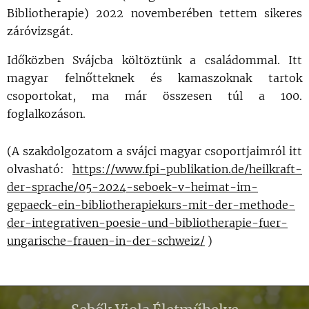
Bibliotherapie) 2022 novemberében tettem sikeres
záróvizsgát.
Időközben Svájcba költöztünk a családommal. Itt
magyar felnőtteknek és kamaszoknak tartok
csoportokat, ma már összesen túl a 100.
foglalkozáson.
(A szakdolgozatom a svájci magyar csoportjaimról itt
olvasható:
https://www.fpi-publikation.de/heilkraft-
der-sprache/05-2024-seboek-v-heimat-im-
gepaeck-ein-bibliotherapiekurs-mit-der-methode-
der-integrativen-poesie-und-bibliotherapie-fuer-
ungarische-frauen-in-der-schweiz/
)