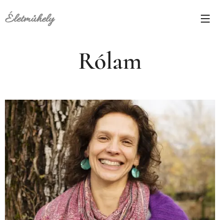
É
letműhely
Rólam