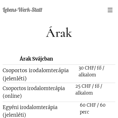
Lebens-Werk-Statt
Árak
Árak Svájcban
30 CHF/ fő /
Csoportos irodalomterápia
alkalom
(jelenléti)
25 CHF / fő /
Csoportos irodalomterápia
alkalom
(online)
60 CHF / 60
Egyéni irodalomterápia
perc
(jelenléti)