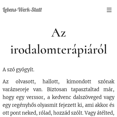
Lebens-Werk-Statt
Az
irodalomterápiáról
A szó gyógyít.
Az olvasott, hallott, kimondott szónak
varázsereje van. Biztosan tapasztaltad már,
hogy egy verssor, a kedvenc dalszöveged vagy
egy regényhős olyasmit fejezett ki, ami akkor és
ott pont neked, rólad, hozzád szólt. Vagy átélted,