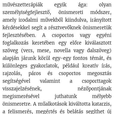
művészetterápiák egyik ága: olyan
személyiségfejlesztő, önismereti módszer,
amely irodalmi művekből kiindulva, irányított
kérdésekkel segít a résztvevőknek önismeretük
fejlesztésében. A csoportos vagy egyéni
foglalkozás keretében egy előre kiválasztott
szöveg (vers, mese, novella vagy dalszöveg)
alapján járunk körül egy-egy fontos témát, és
különleges gyakorlatok, például kreatív írás,
rajzolás, páros és csoportos megosztás
segítségével valamint a csoporttagok
visszajelzésének, nézőpontjának
megismerésével juthatunk mélyebb
önismeretre. A műalkotások kiváltotta katarzis,
a felismerés, megértés és belátás segíthet új