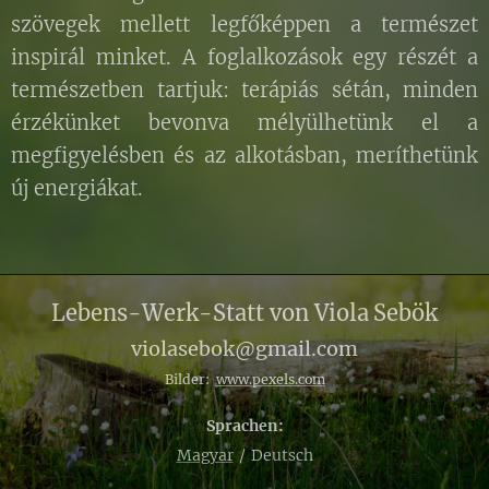
szövegek mellett legfőképpen a természet
inspirál minket. A foglalkozások egy részét a
természetben tartjuk: terápiás sétán, minden
érzékünket bevonva mélyülhetünk el a
megfigyelésben és az alkotásban, meríthetünk
új energiákat.
Lebens-Werk-Statt von Viola
Sebök
violasebok@gmail.com
Bilder:
www.pexels.com
Sprachen
Magyar
Deutsch