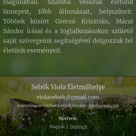
magunkban. Számba vesszük életünk
ünnepeit, főbb állomásait, helyszíneit.
Többek között Grecsó Krisztián, Márai
Sándor írásai és a foglalkozásokon születő
saját szövegeink segítségével dolgozzuk fel
életünk eseményeit.
Sebők Viola
Életműhelye
violasebok@gmail.com
A kezdőlapon található képek forrása:
www.pexels.com
Nyelvek
Magyar
Deutsch