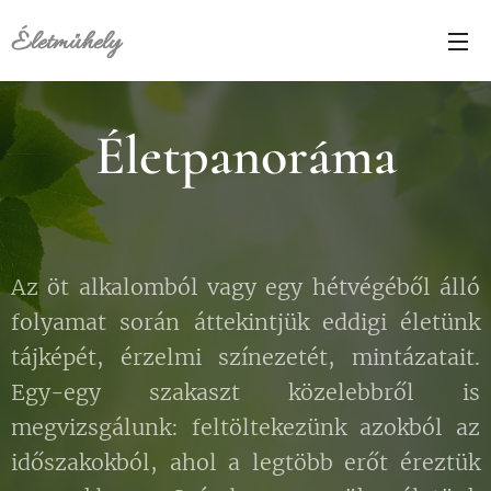
É
letműhely
Életpanoráma
Az öt alkalomból vagy egy hétvégéből álló
folyamat során áttekintjük eddigi életünk
tájképét, érzelmi színezetét, mintázatait.
Egy-egy szakaszt közelebbről is
megvizsgálunk: feltöltekezünk azokból az
időszakokból, ahol a legtöbb erőt éreztük